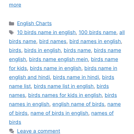
more
Categories
English Charts
Tags
10 birds name in english
,
100 birds name
,
all
birds name
,
bird names
,
bird names in english
,
birds
,
birds in english
,
birds name
,
birds name
english
,
birds name english mein
,
birds name
for kids
,
birds name in english
,
birds name in
english and hindi
,
birds name in hindi
,
birds
name list
,
birds name list in english
,
birds
names
,
birds names for kids in english
,
birds
names in english
,
english name of birds
,
name
of birds
,
name of birds in english
,
names of
birds
Leave a comment