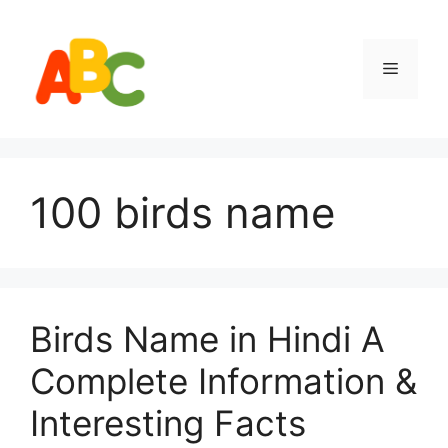
Skip
to
content
Menu
100 birds name
Birds Name in Hindi A
Complete Information &
Interesting Facts