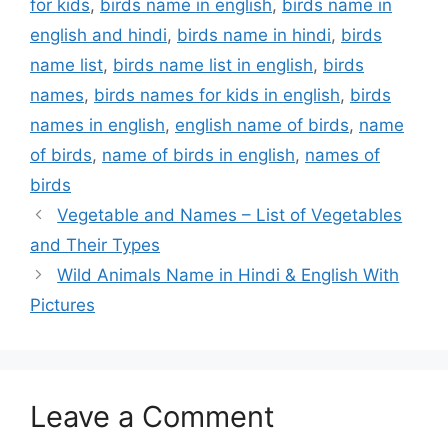
for kids
,
birds name in english
,
birds name in
english and hindi
,
birds name in hindi
,
birds
name list
,
birds name list in english
,
birds
names
,
birds names for kids in english
,
birds
names in english
,
english name of birds
,
name
of birds
,
name of birds in english
,
names of
birds
Vegetable and Names – List of Vegetables
and Their Types
Wild Animals Name in Hindi & English With
Pictures
Leave a Comment