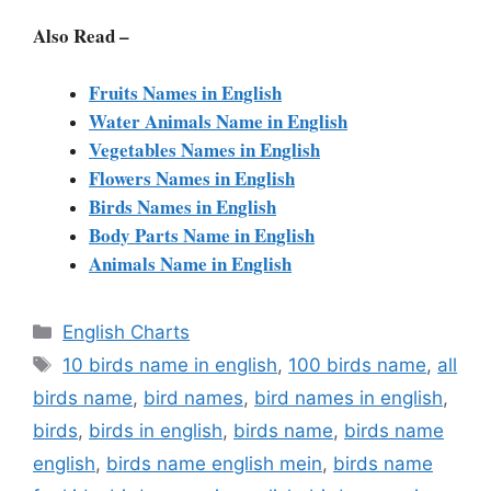
Also Read –
Fruits Names in English
Water Animals Name in English
Vegetables Names in English
Flowers Names in English
Birds Names in English
Body Parts Name in English
Animals Name in English
Categories
English Charts
Tags
10 birds name in english
,
100 birds name
,
all
birds name
,
bird names
,
bird names in english
,
birds
,
birds in english
,
birds name
,
birds name
english
,
birds name english mein
,
birds name