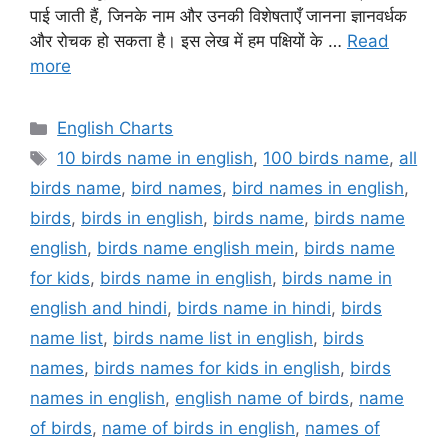
पाई जाती हैं, जिनके नाम और उनकी विशेषताएँ जानना ज्ञानवर्धक
और रोचक हो सकता है। इस लेख में हम पक्षियों के …
Read
more
Categories
English Charts
Tags
10 birds name in english
,
100 birds name
,
all
birds name
,
bird names
,
bird names in english
,
birds
,
birds in english
,
birds name
,
birds name
english
,
birds name english mein
,
birds name
for kids
,
birds name in english
,
birds name in
english and hindi
,
birds name in hindi
,
birds
name list
,
birds name list in english
,
birds
names
,
birds names for kids in english
,
birds
names in english
,
english name of birds
,
name
of birds
,
name of birds in english
,
names of