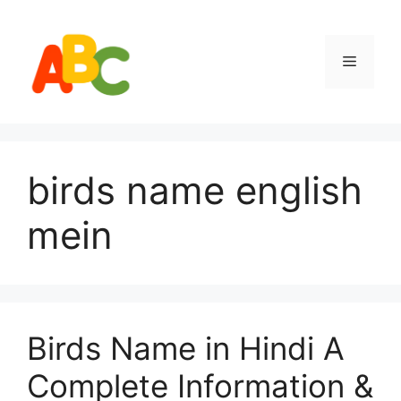
Skip
to
content
Menu
birds name english
mein
Birds Name in Hindi A
Complete Information &