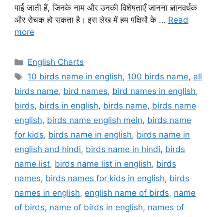
पाई जाती हैं, जिनके नाम और उनकी विशेषताएँ जानना ज्ञानवर्धक
और रोचक हो सकता है। इस लेख में हम पक्षियों के …
Read
more
Categories
English Charts
Tags
10 birds name in english
,
100 birds name
,
all
birds name
,
bird names
,
bird names in english
,
birds
,
birds in english
,
birds name
,
birds name
english
,
birds name english mein
,
birds name
for kids
,
birds name in english
,
birds name in
english and hindi
,
birds name in hindi
,
birds
name list
,
birds name list in english
,
birds
names
,
birds names for kids in english
,
birds
names in english
,
english name of birds
,
name
of birds
,
name of birds in english
,
names of