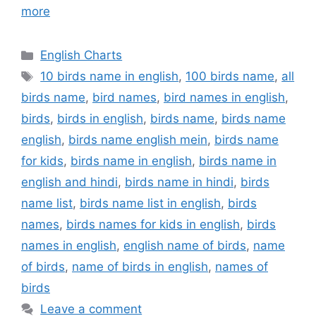
more
Categories
English Charts
Tags
10 birds name in english
,
100 birds name
,
all
birds name
,
bird names
,
bird names in english
,
birds
,
birds in english
,
birds name
,
birds name
english
,
birds name english mein
,
birds name
for kids
,
birds name in english
,
birds name in
english and hindi
,
birds name in hindi
,
birds
name list
,
birds name list in english
,
birds
names
,
birds names for kids in english
,
birds
names in english
,
english name of birds
,
name
of birds
,
name of birds in english
,
names of
birds
Leave a comment