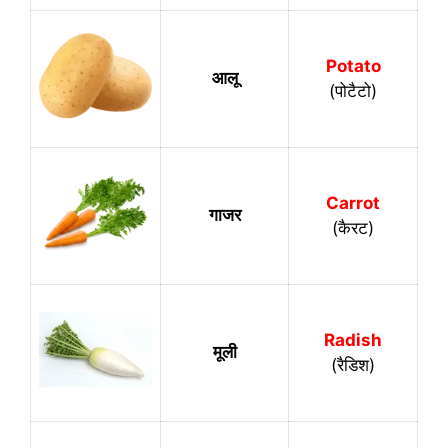
Potato
आलू
(पोटैटो)
Carrot
गाजर
(कैरट)
Radish
मूली
(रैडिश)