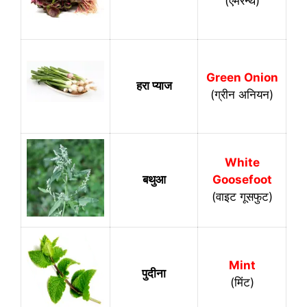
(एमेरन्थ)
Green Onion
हरा प्याज
(ग्रीन अनियन)
White
बथुआ
Goosefoot
(वाइट गूसफुट)
Mint
पुदीना
(मिंट)