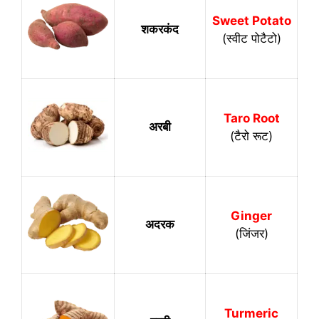
Sweet Potato
शकरकंद
(स्वीट पोटैटो)
Taro Root
अरबी
(टैरो रूट)
Ginger
अदरक
(जिंजर)
Turmeric