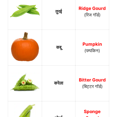
Ridge Gourd
तुरई
(रिज गॉर्ड)
Pumpkin
कद्दू
(पम्पकिन)
Bitter Gourd
करेला
(बिट्टर गॉर्ड)
Sponge