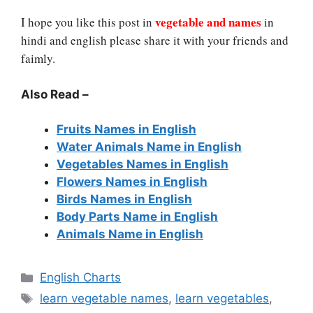
vegetable and names
I hope you like this post in
in
hindi and english please share it with your friends and
faimly.
Also Read –
Fruits Names in English
Water Animals Name in English
Vegetables Names in English
Flowers Names in English
Birds Names in English
Body Parts Name in English
Animals Name in English
Categories
English Charts
Tags
learn vegetable names
,
learn vegetables
,