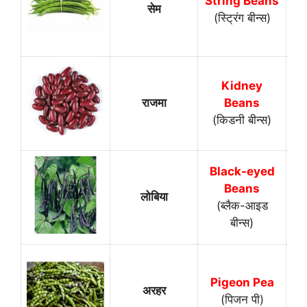
String Beans
सेम
(स्ट्रिंग बीन्स)
Kidney
राजमा
Beans
(किडनी बीन्स)
Black-eyed
Beans
लोबिया
(ब्लैक-आइड
बीन्स)
Pigeon Pea
अरहर
(पिजन पी)