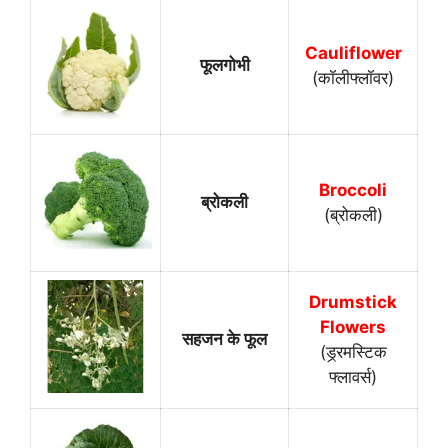
Cauliflower
फूलगोभी
(कॉलीफ्लॉवर)
Broccoli
ब्रोकली
(ब्रोकली)
Drumstick
Flowers
सहजन के फूल
(ड्र्रमस्टिक
फ्लावर्स)