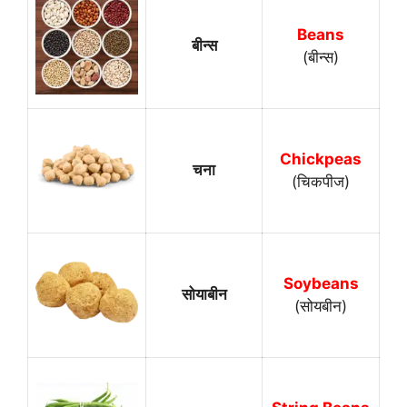
Beans
बीन्स
(बीन्स)
Chickpeas
चना
(चिकपीज)
Soybeans
सोयाबीन
(सोयबीन)