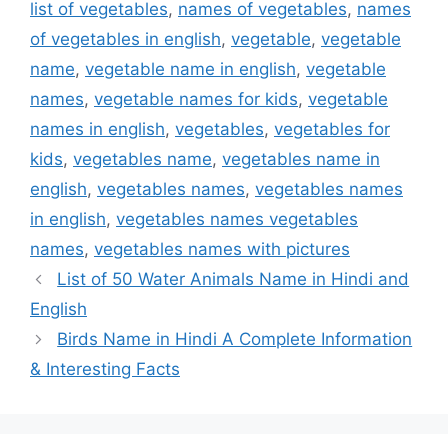
list of vegetables
,
names of vegetables
,
names
of vegetables in english
,
vegetable
,
vegetable
name
,
vegetable name in english
,
vegetable
names
,
vegetable names for kids
,
vegetable
names in english
,
vegetables
,
vegetables for
kids
,
vegetables name
,
vegetables name in
english
,
vegetables names
,
vegetables names
in english
,
vegetables names vegetables
names
,
vegetables names with pictures
List of 50 Water Animals Name in Hindi and
English
Birds Name in Hindi A Complete Information
& Interesting Facts