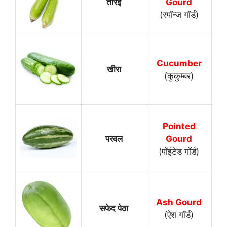
तोरई
Gourd
(स्पॉन्ज गॉर्ड)
Cucumber
खीरा
(कुकुम्बर)
Pointed
परवल
Gourd
(पॉइंटेड गॉर्ड)
Ash Gourd
सफेद पेठा
(ऐश गॉर्ड)