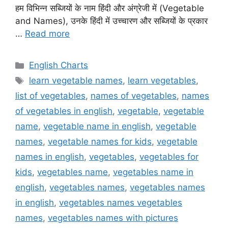
हम विभिन्न सब्जियों के नाम हिंदी और अंग्रेजी में (Vegetable
and Names), उनके हिंदी में उच्चारण और सब्जियों के प्रकार
…
Read more
Categories
English Charts
Tags
learn vegetable names
,
learn vegetables
,
list of vegetables
,
names of vegetables
,
names
of vegetables in english
,
vegetable
,
vegetable
name
,
vegetable name in english
,
vegetable
names
,
vegetable names for kids
,
vegetable
names in english
,
vegetables
,
vegetables for
kids
,
vegetables name
,
vegetables name in
english
,
vegetables names
,
vegetables names
in english
,
vegetables names vegetables
names
,
vegetables names with pictures