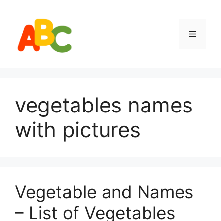
Skip
to
content
Menu
vegetables names
with pictures
Vegetable and Names
– List of Vegetables