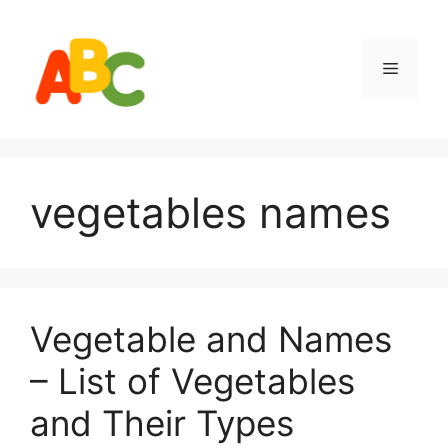
Skip
to
content
Menu
vegetables names
Vegetable and Names
– List of Vegetables
and Their Types